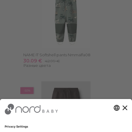
NAME IT Softshell pants Nmmalfa08
30.09 €
42.99 €
Разные цвета
-50%